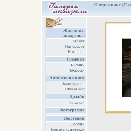
|
О художнике
Гал
Живопись
акварелью
Пейзаж
Натюрморт
Интерьер
Графика
Рисунки
Наброски
Авторская книга
Иллюстрация
Обложки книг
Дизайн
Каталоги
Фотография
Выставки
Соловки
Пленэр в Кузьминках