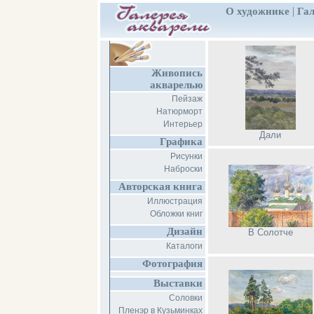
|
О художнике
Гал
Живопись
акварелью
Пейзаж
Натюрморт
Интерьер
Дали
Графика
Рисунки
Наброски
Авторская книга
Иллюстрация
Обложки книг
Дизайн
В Солотче
Каталоги
Фотография
Выставки
Соловки
Пленэр в Кузьминках