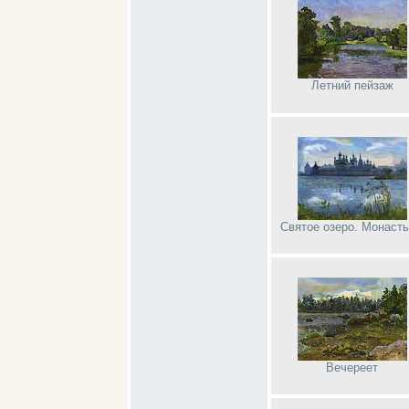
Летний пейзаж
Святое озеро. Монаст
Вечереет