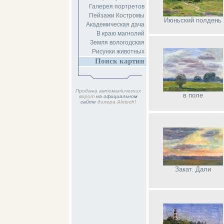
Галерея портретов
Пейзажи Костромы
Июньский полдень
Академическая дача
В краю магнолий
Земля вологодская
Рисунки животных
Поиск картин
Продажа автоматических
в поле
ворот
на официальном
сайте
дилера Alutech!
Закат. Дали