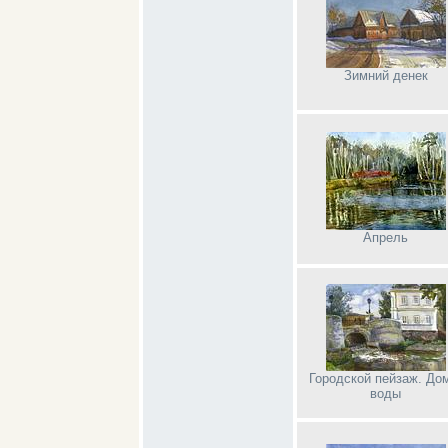
Зимний денек
Апрель
Городской пейзаж. До
воды