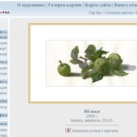
|
|
|
О художнике
Галерея картин
Карта сайта
Книга отз
Где Вы: •
Галерея картин
•
ись
лью
йзаж
морт
рьер
ика
унки
оски
ига
ация
книг
айн
логи
Яблоки
фия
2006 г.
бумага, акварель, 25x15.
вки
овки
Написать отзыв о картине
нках