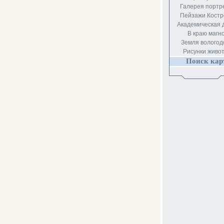
Галерея портр
Пейзажи Кост
Академическая 
В краю магн
Земля вологод
Рисунки живо
Поиск кар