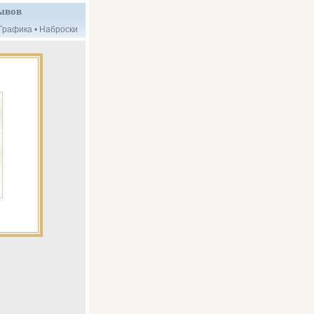
ывов
Графика
•
Наброски