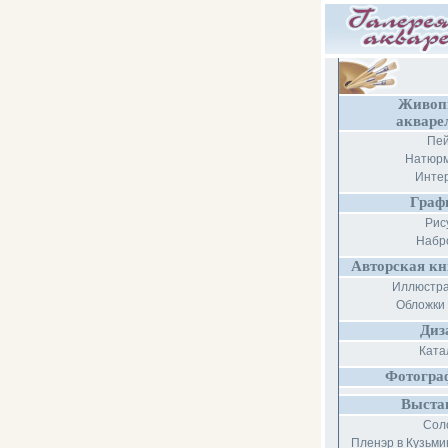
Живоп
акваре
Пе
Натюр
Инте
Граф
Рис
Набр
Авторская кн
Иллюстр
Обложки 
Диз
Ката
Фотогра
Выста
Сол
Пленэр в Кузьми